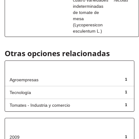
cuatro variedades
Nicolás
indeterminadas
de tomate de
mesa
(Lycoperesicon
esculentum L.)
Otras opciones relacionadas
Título
Agroempresas
1
Tecnología
1
Tomates - Industria y comercio
1
Fecha de lanzamiento
2009
1