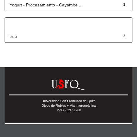
Yogurt - Procesamiento - Cayambe ...
1
Has File(s)
true
2
Universidad San Francisco de Quito
Diego de Robles y Vía Interoceánica
+593 2 297 1700