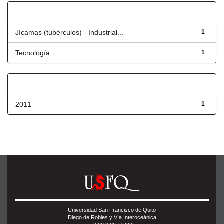
Título
Jícamas (tubérculos) - Industrial...
1
Tecnología
1
Fecha de lanzamiento
2011
1
Universidad San Francisco de Quito
Diego de Robles y Vía Interoceánica