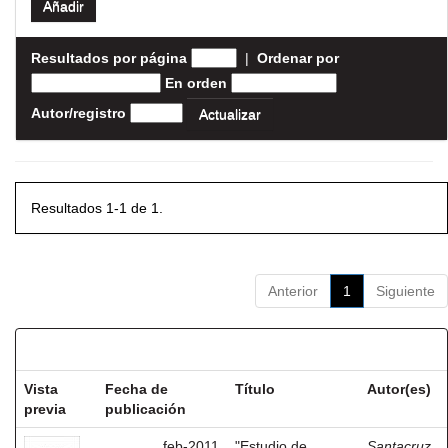
Resultados por página
|
Ordenar por
En orden
Autor/registro
Resultados 1-1 de 1.
Anterior
1
Siguiente
Resultados por ítem:
Vista
Fecha de
Título
Autor(es)
previa
publicación
feb-2011
"Estudio de
Santacruz,