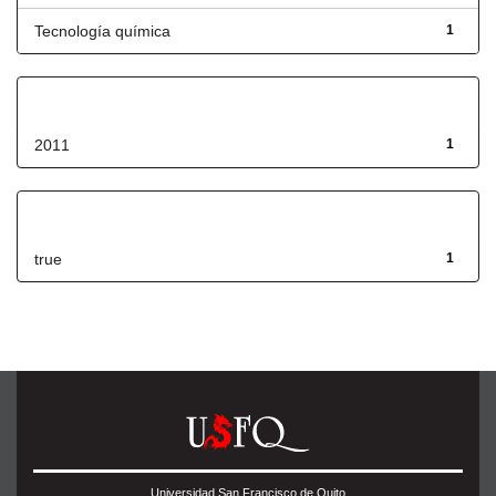
Tecnología química
1
Fecha de lanzamiento
2011
1
Has File(s)
true
1
Universidad San Francisco de Quito