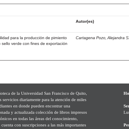
Autor(es)
ilidad para la producción de pimiento
Cartagena Pozo, Alejandra S
sello verde con fines de exportación
ioteca de la Universidad San Francisco de Quito,
Ho
s servicios diariamente para la atención de miles
udiantes en donde pueden encontrar una
Se
onada y actualizada colección de libros impresos
Lu
rónicos en todas las áreas del conocimiento,
cuenta con suscripciones a las más importantes
Pe