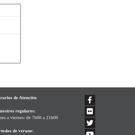
.
rarios de Atención
mestres regulares:
nes a viernes: de 7h00 a 21h00
ríodos de verano: