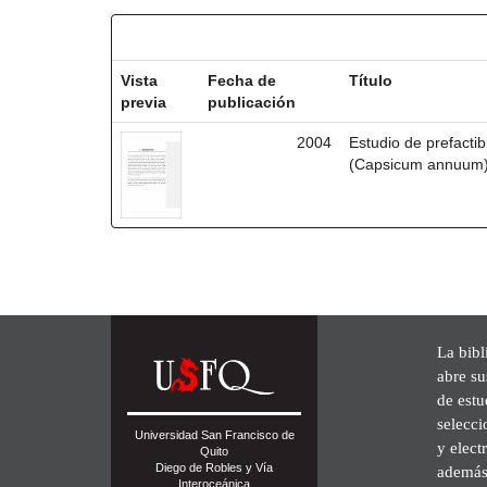
Resultados por ítem:
Vista
Fecha de
Título
previa
publicación
2004
Estudio de prefactib
(Capsicum annuum) 
La bibl
abre su
de est
selecci
Universidad San Francisco de
y elect
Quito
Diego de Robles y Vía
además 
Interoceánica