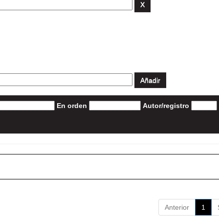
En orden
Autor/registro
Anterior
1