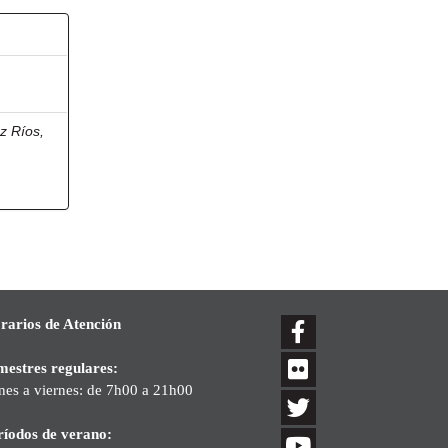
z Ríos,
rarios de Atención
mestres regulares:
nes a viernes: de 7h00 a 21h00
ríodos de verano: