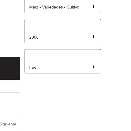
Maíz - Variedades - Cultivo
1
Fecha de lanzamiento
2006
1
Has File(s)
true
1
Siguiente