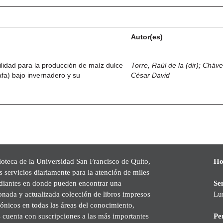
Autor(es)
bilidad para la producción de maíz dulce
Torre, Raúl de la (dir)
;
Cháve
fa) bajo invernadero y su
César David
ioteca de la Universidad San Francisco de Quito,
Ho
s servicios diariamente para la atención de miles
udiantes en donde pueden encontrar una
Se
onada y actualizada colección de libros impresos
Lu
rónicos en todas las áreas del conocimiento,
cuenta con suscripciones a las más importantes
Pe