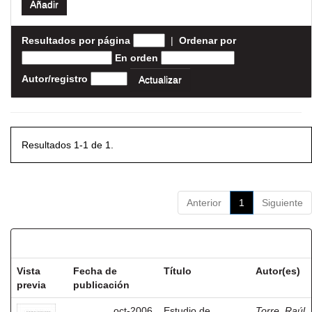
Resultados por página
|
Ordenar por
En orden
Autor/registro
Resultados 1-1 de 1.
Anterior
1
Siguiente
Resultados por ítem:
Vista
Fecha de
Título
Autor(es)
previa
publicación
oct-2006
Estudio de
Torre, Raúl