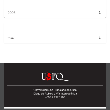
Fecha de lanzamiento
2006
1
Has File(s)
true
1
Universidad San Francisco de Quito
Diego de Robles y Vía Interoceánica
+593 2 297 1700