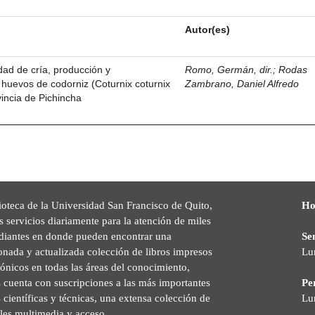
Autor(es)
idad de cría, producción y
Romo, Germán, dir.
;
Rodas
 huevos de codorniz (Coturnix coturnix
Zambrano, Daniel Alfredo
vincia de Pichincha
ioteca de la Universidad San Francisco de Quito,
Ho
s servicios diariamente para la atención de miles
udiantes en donde pueden encontrar una
Se
onada y actualizada colección de libros impresos
Lu
rónicos en todas las áreas del conocimiento,
cuenta con suscripciones a las más importantes
Pe
s científicas y técnicas, una extensa colección de
Lu
les multimedia y acceso.