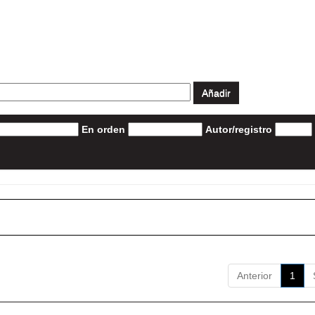
En orden
Autor/registro
Anterior
1