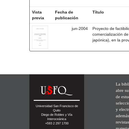
Resultados por ítem:
Vista
Fecha de
Título
previa
publicación
jun-2004
Proyecto de factibil
comercialización de
japónica), en la pro
La bibl
abre su
de est
selecci
Universidad San Francisco de
y elect
Quito
Diego de Robles y Vía
además 
Interoceánica
revista
+593 2 297 1700
materia