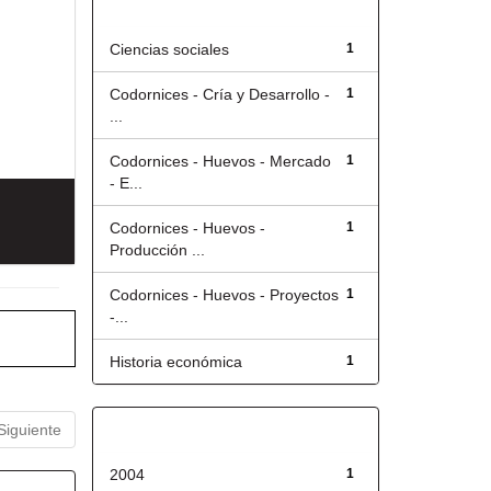
Título
Ciencias sociales
1
Codornices - Cría y Desarrollo -
1
...
Codornices - Huevos - Mercado
1
- E...
Codornices - Huevos -
1
Producción ...
Codornices - Huevos - Proyectos
1
-...
Historia económica
1
Siguiente
Fecha de lanzamiento
2004
1