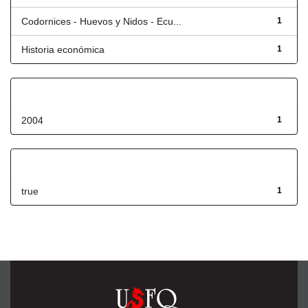
Codornices - Huevos y Nidos - Ecu...
1
Historia económica
1
Fecha de lanzamiento
2004
1
Has File(s)
true
1