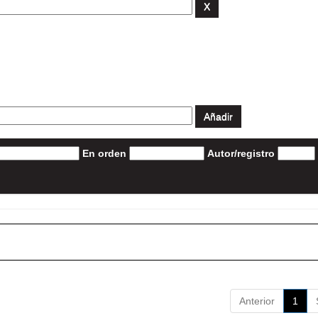
En orden
Autor/registro
Anterior
1