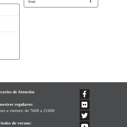
true
1
rarios de Atención
mestres regulares:
nes a viernes: de 7h00 a 21h00
ríodos de verano: