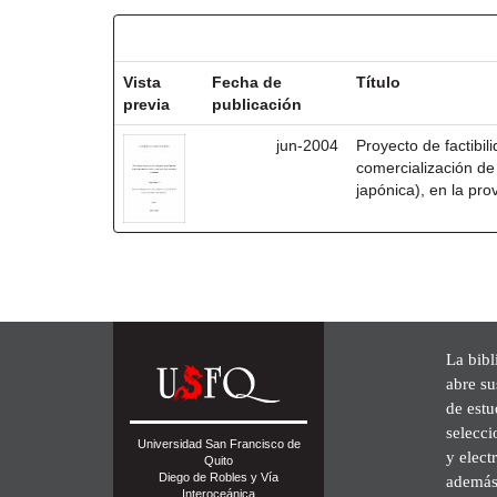
Resultados por ítem:
Vista
Fecha de
Título
previa
publicación
jun-2004
Proyecto de factibil
comercialización de
japónica), en la pro
La bibl
abre su
de est
selecci
Universidad San Francisco de
y elect
Quito
Diego de Robles y Vía
además 
Interoceánica