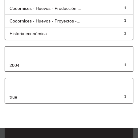
Codornices - Huevos - Producción ...
1
Codornices - Huevos - Proyectos -...
1
Historia económica
1
Fecha de lanzamiento
2004
1
Has File(s)
true
1