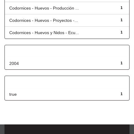
Codornices - Huevos - Producción ...
1
Codornices - Huevos - Proyectos -...
1
Codornices - Huevos y Nidos - Ecu...
1
Fecha de lanzamiento
2004
1
Has File(s)
true
1