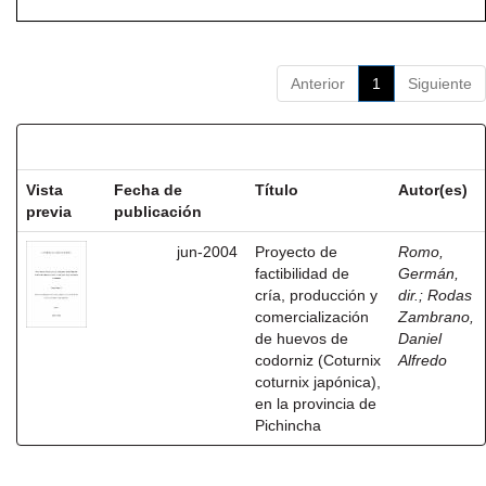
Anterior
1
Siguiente
Resultados por ítem:
Vista
Fecha de
Título
Autor(es)
previa
publicación
jun-2004
Proyecto de
Romo,
factibilidad de
Germán,
cría, producción y
dir.
;
Rodas
comercialización
Zambrano,
de huevos de
Daniel
codorniz (Coturnix
Alfredo
coturnix japónica),
en la provincia de
Pichincha