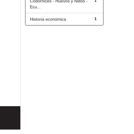
Codornices - Huevos y Nidos -
1
Ecu...
Historia económica
1