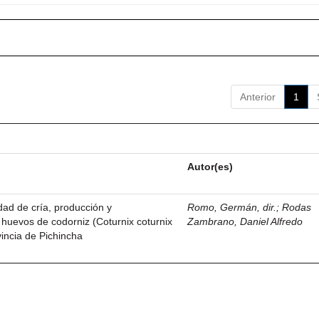
Anterior
1
Autor(es)
idad de cría, producción y
Romo, Germán, dir.
;
Rodas
 huevos de codorniz (Coturnix coturnix
Zambrano, Daniel Alfredo
vincia de Pichincha