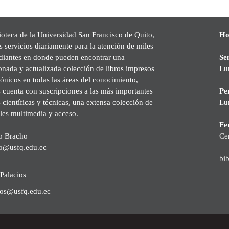
ioteca de la Universidad San Francisco de Quito,
Ho
s servicios diariamente para la atención de miles
udiantes en donde pueden encontrar una
Se
onada y actualizada colección de libros impresos
Lu
rónicos en todas las áreas del conocimiento,
cuenta con suscripciones a las más importantes
Pe
s científicas y técnicas, una extensa colección de
Lu
les multimedia y acceso.
Fer
o Bracho
Ce
o@usfq.edu.ec
bi
Palacios
ios@usfq.edu.ec