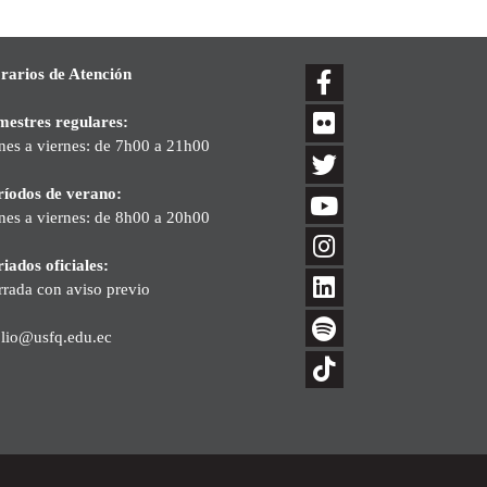
rarios de Atención
mestres regulares:
nes a viernes: de 7h00 a 21h00
ríodos de verano:
nes a viernes: de 8h00 a 20h00
iados oficiales:
rrada con aviso previo
blio@usfq.edu.ec