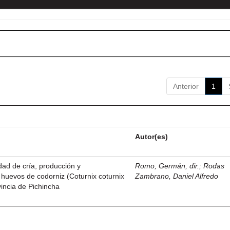
Anterior
1
Autor(es)
idad de cría, producción y
Romo, Germán, dir.
;
Rodas
 huevos de codorniz (Coturnix coturnix
Zambrano, Daniel Alfredo
vincia de Pichincha