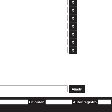
En orden
Autor/registro