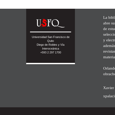
La bibl
abre su
de est
selecci
Universidad San Francisco de
y elect
Quito
Diego de Robles y Vía
además 
Interoceánica
revista
+593 2 297 1700
materia
Orland
obrach
Xavier 
xpalac