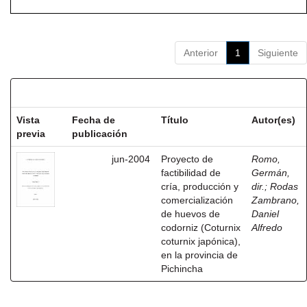
Anterior
1
Siguiente
Resultados por ítem:
Vista
Fecha de
Título
Autor(es)
previa
publicación
jun-2004
Proyecto de
Romo,
factibilidad de
Germán,
cría, producción y
dir.
;
Rodas
comercialización
Zambrano,
de huevos de
Daniel
codorniz (Coturnix
Alfredo
coturnix japónica),
en la provincia de
Pichincha