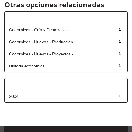
Otras opciones relacionadas
Título
Codornices - Cría y Desarrollo - ...
1
Codornices - Huevos - Producción ...
1
Codornices - Huevos - Proyectos -...
1
Historia económica
1
Fecha de lanzamiento
2004
1