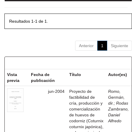
Resultados 1-1 de 1.
Anterior
1
Siguiente
Resultados por ítem:
Vista
Fecha de
Título
Autor(es)
previa
publicación
jun-2004
Proyecto de
Romo,
factibilidad de
Germán,
cría, producción y
dir.
;
Rodas
comercialización
Zambrano,
de huevos de
Daniel
codorniz (Coturnix
Alfredo
coturnix japónica),