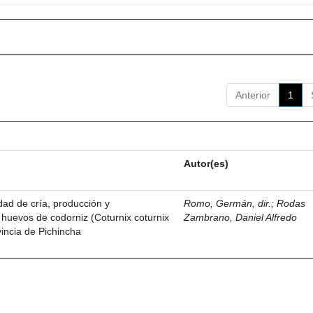
Anterior
1
Autor(es)
idad de cría, producción y
Romo, Germán, dir.
;
Rodas
 huevos de codorniz (Coturnix coturnix
Zambrano, Daniel Alfredo
vincia de Pichincha