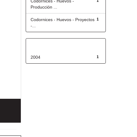
Codornices - Huevos -
1
Producción ...
Codornices - Huevos - Proyectos
1
-...
Fecha de lanzamiento
2004
1