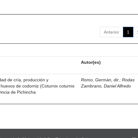
Anterior
1
Autor(es)
idad de cría, producción y
Romo, Germán, dir.
;
Rodas
 huevos de codorniz (Coturnix coturnix
Zambrano, Daniel Alfredo
vincia de Pichincha