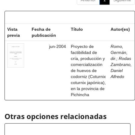
Resultados por ítem:
Vista
Fecha de
Título
Autor(es)
previa
publicación
jun-2004
Proyecto de
Romo,
factibilidad de
Germán,
cría, producción y
dir.
;
Rodas
comercialización
Zambrano,
de huevos de
Daniel
codorniz (Coturnix
Alfredo
coturnix japónica),
en la provincia de
Pichincha
Otras opciones relacionadas
Título