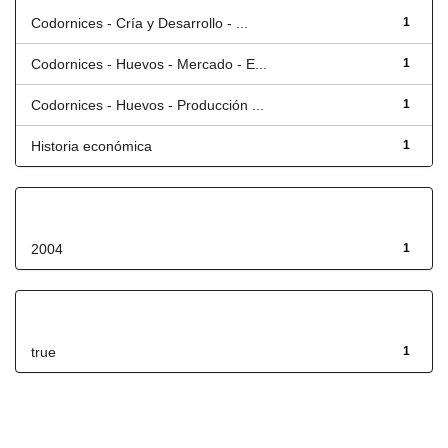
Codornices - Cría y Desarrollo - ...
1
Codornices - Huevos - Mercado - E...
1
Codornices - Huevos - Producción ...
1
Historia económica
1
Fecha de lanzamiento
2004
1
Has File(s)
true
1