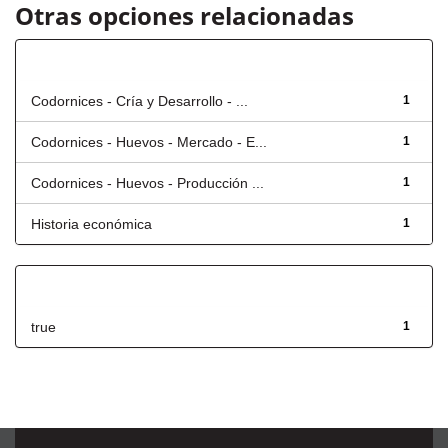
Otras opciones relacionadas
Título
Codornices - Cría y Desarrollo - ...
1
Codornices - Huevos - Mercado - E...
1
Codornices - Huevos - Producción ...
1
Historia económica
1
Has File(s)
true
1