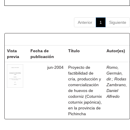
Anterior
1
Siguiente
Resultados por ítem:
Vista
Fecha de
Título
Autor(es)
previa
publicación
jun-2004
Proyecto de
Romo,
factibilidad de
Germán,
cría, producción y
dir.
;
Rodas
comercialización
Zambrano,
de huevos de
Daniel
codorniz (Coturnix
Alfredo
coturnix japónica),
en la provincia de
Pichincha