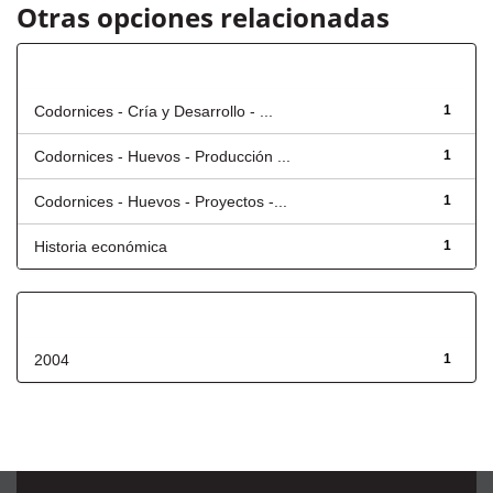
Otras opciones relacionadas
Título
Codornices - Cría y Desarrollo - ...
1
Codornices - Huevos - Producción ...
1
Codornices - Huevos - Proyectos -...
1
Historia económica
1
Fecha de lanzamiento
2004
1