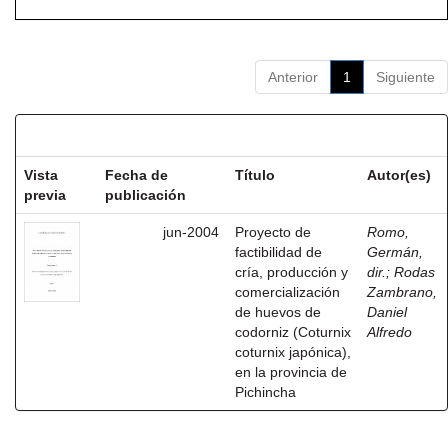
Anterior
1
Siguiente
Resultados por ítem:
Vista
Fecha de
Título
Autor(es)
previa
publicación
jun-2004
Proyecto de
Romo,
factibilidad de
Germán,
cría, producción y
dir.
;
Rodas
comercialización
Zambrano,
de huevos de
Daniel
codorniz (Coturnix
Alfredo
coturnix japónica),
en la provincia de
Pichincha