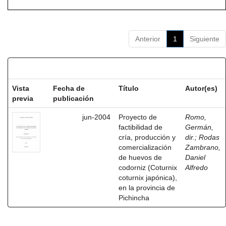
Anterior
1
Siguiente
Resultados por ítem:
Vista
Fecha de
Título
Autor(es)
previa
publicación
jun-2004
Proyecto de
Romo,
factibilidad de
Germán,
cría, producción y
dir.
;
Rodas
comercialización
Zambrano,
de huevos de
Daniel
codorniz (Coturnix
Alfredo
coturnix japónica),
en la provincia de
Pichincha