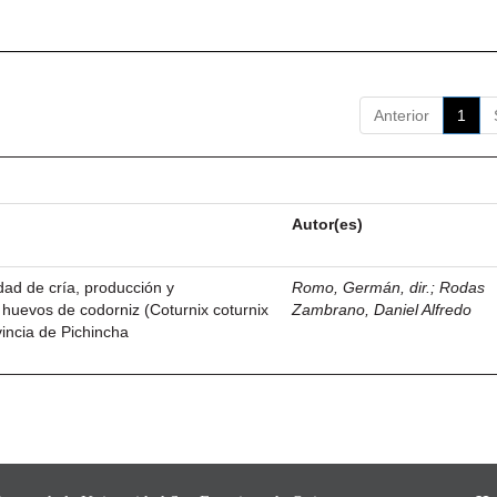
Anterior
1
Autor(es)
idad de cría, producción y
Romo, Germán, dir.
;
Rodas
 huevos de codorniz (Coturnix coturnix
Zambrano, Daniel Alfredo
vincia de Pichincha