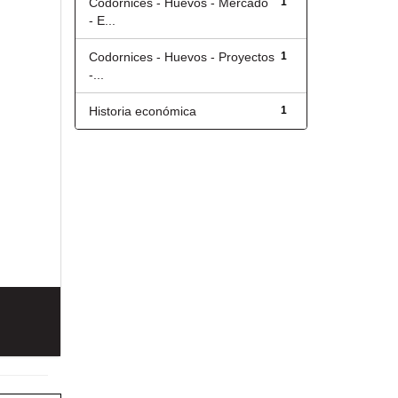
Codornices - Huevos - Mercado
1
- E...
Codornices - Huevos - Proyectos
1
-...
Historia económica
1