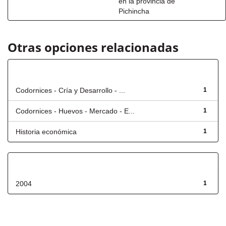
en la provincia de
Pichincha
Otras opciones relacionadas
Título
Codornices - Cría y Desarrollo - ...
1
Codornices - Huevos - Mercado - E...
1
Historia económica
1
Fecha de lanzamiento
2004
1