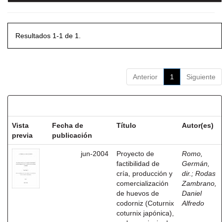
Resultados 1-1 de 1.
Anterior
1
Siguiente
Resultados por ítem:
Vista
Fecha de
Título
Autor(es)
previa
publicación
jun-2004
Proyecto de
Romo,
factibilidad de
Germán,
cría, producción y
dir.
;
Rodas
comercialización
Zambrano,
de huevos de
Daniel
codorniz (Coturnix
Alfredo
coturnix japónica),