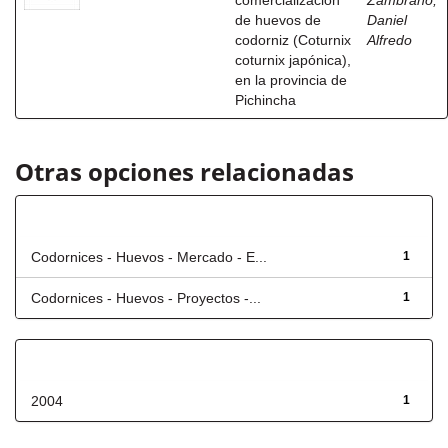
comercialización
Zambrano,
de huevos de
Daniel
codorniz (Coturnix
Alfredo
coturnix japónica),
en la provincia de
Pichincha
Otras opciones relacionadas
Título
Codornices - Huevos - Mercado - E...
1
Codornices - Huevos - Proyectos -...
1
Fecha de lanzamiento
2004
1