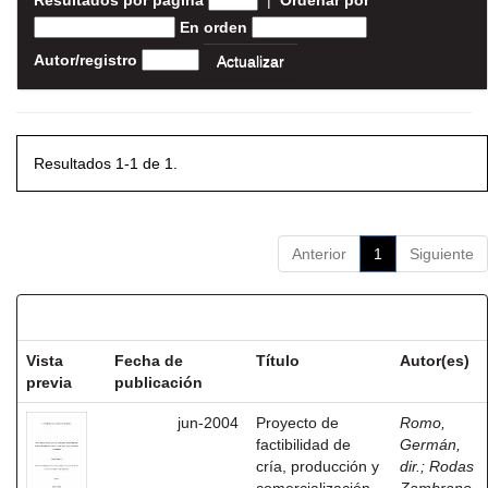
Resultados por página
|
Ordenar por
En orden
Autor/registro
Resultados 1-1 de 1.
Anterior
1
Siguiente
Resultados por ítem:
Vista
Fecha de
Título
Autor(es)
previa
publicación
jun-2004
Proyecto de
Romo,
factibilidad de
Germán,
cría, producción y
dir.
;
Rodas