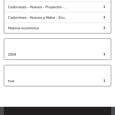
Codornices - Huevos - Proyectos -...
1
Codornices - Huevos y Nidos - Ecu...
1
Historia económica
1
Fecha de lanzamiento
2004
1
Has File(s)
true
1