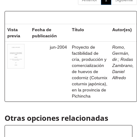
Resultados por ítem:
Vista
Fecha de
Título
Autor(es)
previa
publicación
jun-2004
Proyecto de
Romo,
factibilidad de
Germán,
cría, producción y
dir.
;
Rodas
comercialización
Zambrano,
de huevos de
Daniel
codorniz (Coturnix
Alfredo
coturnix japónica),
en la provincia de
Pichincha
Otras opciones relacionadas
Título