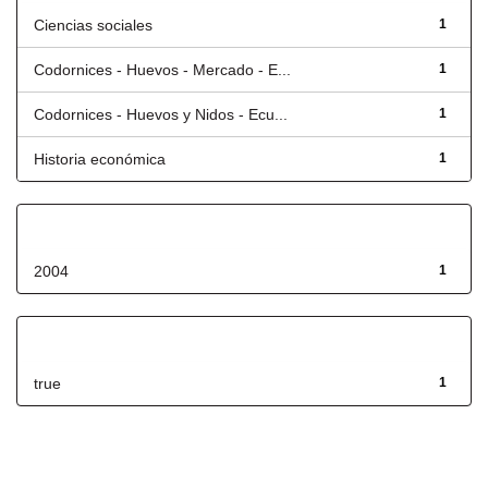
Ciencias sociales
1
Codornices - Huevos - Mercado - E...
1
Codornices - Huevos y Nidos - Ecu...
1
Historia económica
1
Fecha de lanzamiento
2004
1
Has File(s)
true
1