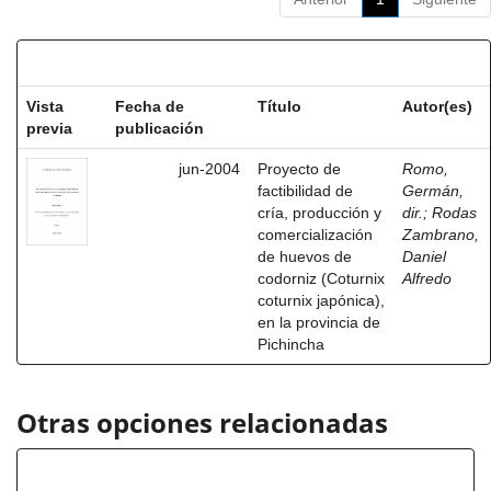
Resultados por ítem:
Vista
Fecha de
Título
Autor(es)
previa
publicación
jun-2004
Proyecto de
Romo,
factibilidad de
Germán,
cría, producción y
dir.
;
Rodas
comercialización
Zambrano,
de huevos de
Daniel
codorniz (Coturnix
Alfredo
coturnix japónica),
en la provincia de
Pichincha
Otras opciones relacionadas
Título