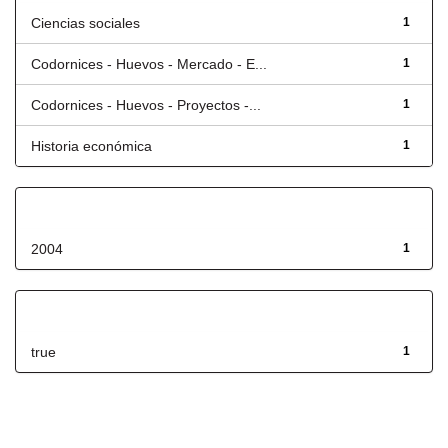
Ciencias sociales
1
Codornices - Huevos - Mercado - E...
1
Codornices - Huevos - Proyectos -...
1
Historia económica
1
Fecha de lanzamiento
2004
1
Has File(s)
true
1