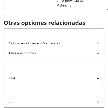
en la provincia de
Pichincha
Otras opciones relacionadas
Título
Codornices - Huevos - Mercado - E...
1
Historia económica
1
Fecha de lanzamiento
2004
1
Has File(s)
true
1