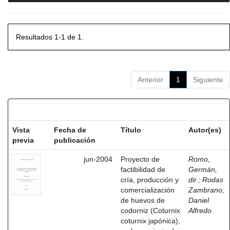
Resultados 1-1 de 1.
Anterior
1
Siguiente
Resultados por ítem:
Vista
Fecha de
Título
Autor(es)
previa
publicación
jun-2004
Proyecto de
Romo,
factibilidad de
Germán,
cría, producción y
dir.
;
Rodas
comercialización
Zambrano,
de huevos de
Daniel
codorniz (Coturnix
Alfredo
coturnix japónica),