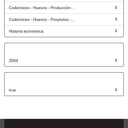
Codornices - Huevos - Producción ...
1
Codornices - Huevos - Proyectos -...
1
Historia económica
1
Fecha de lanzamiento
2004
1
Has File(s)
true
1