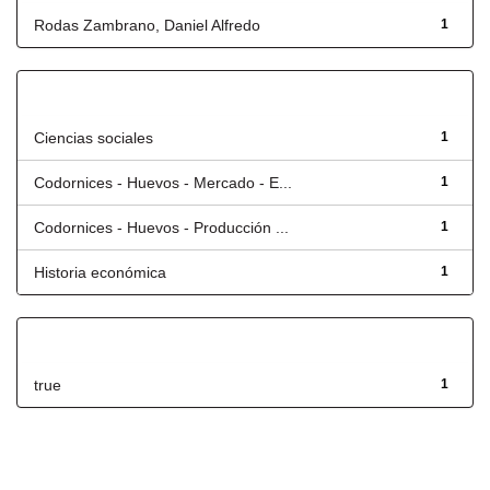
Rodas Zambrano, Daniel Alfredo
1
Título
Ciencias sociales
1
Codornices - Huevos - Mercado - E...
1
Codornices - Huevos - Producción ...
1
Historia económica
1
Has File(s)
true
1