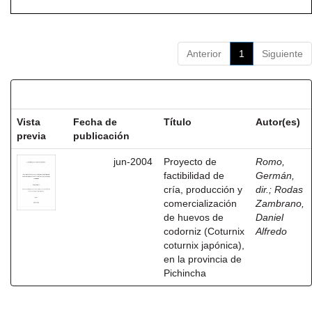
Anterior
1
Siguiente
Resultados por ítem:
Vista
Fecha de
Título
Autor(es)
previa
publicación
jun-2004
Proyecto de
Romo,
factibilidad de
Germán,
cría, producción y
dir.
;
Rodas
comercialización
Zambrano,
de huevos de
Daniel
codorniz (Coturnix
Alfredo
coturnix japónica),
en la provincia de
Pichincha