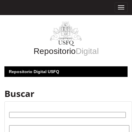
Skip
navigation
Repositorio
Digital
Repositorio Digital USFQ
Buscar
Buscar:
por