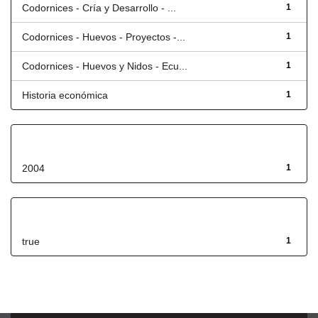
Codornices - Cría y Desarrollo - ...
1
Codornices - Huevos - Proyectos -...
1
Codornices - Huevos y Nidos - Ecu...
1
Historia económica
1
Fecha de lanzamiento
2004
1
Has File(s)
true
1