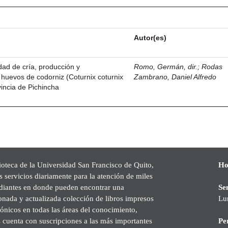
Autor(es)
idad de cría, producción y
Romo, Germán, dir.
;
Rodas
 huevos de codorniz (Coturnix coturnix
Zambrano, Daniel Alfredo
vincia de Pichincha
ioteca de la Universidad San Francisco de Quito,
Ho
s servicios diariamente para la atención de miles
udiantes en donde pueden encontrar una
Se
onada y actualizada colección de libros impresos
Lu
rónicos en todas las áreas del conocimiento,
cuenta con suscripciones a las más importantes
Pe