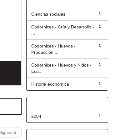
Título
Ciencias sociales
1
Codornices - Cría y Desarrollo -
1
...
Codornices - Huevos -
1
Producción ...
Codornices - Huevos y Nidos -
1
Ecu...
Historia económica
1
Fecha de lanzamiento
2004
1
Siguiente
Has File(s)