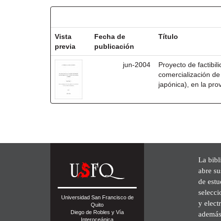
Resultados por ítem:
Vista
Fecha de
Título
previa
publicación
jun-2004
Proyecto de factibil
comercialización de
japónica), en la pro
La bibl
abre su
de est
selecci
Universidad San Francisco de
y elect
Quito
Diego de Robles y Vía
además 
Interoceánica