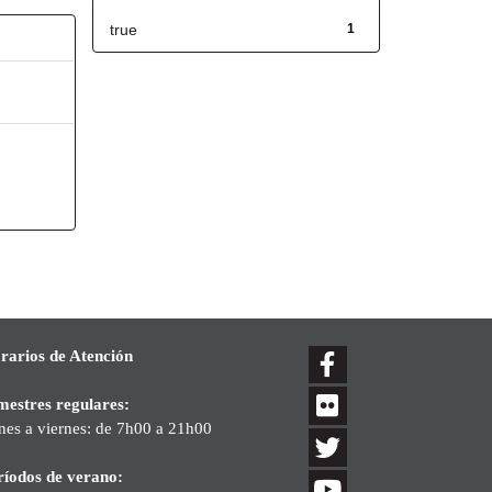
true
1
rarios de Atención
mestres regulares:
nes a viernes: de 7h00 a 21h00
ríodos de verano: