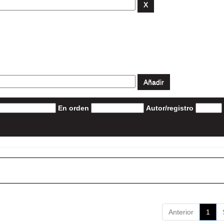
En orden
Autor/registro
Anterior
1