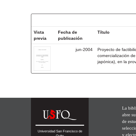
Resultados por ítem:
Vista
Fecha de
Título
previa
publicación
jun-2004
Proyecto de factibil
comercialización de
japónica), en la pro
La bibl
abre su
de est
selecci
Universidad San Francisco de
y elect
Quito