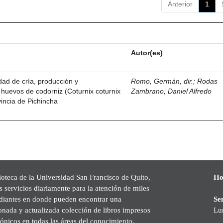
Anterior
1
Autor(es)
idad de cría, producción y
Romo, Germán, dir.
;
Rodas
 huevos de codorniz (Coturnix coturnix
Zambrano, Daniel Alfredo
vincia de Pichincha
ioteca de la Universidad San Francisco de Quito,
Ho
s servicios diariamente para la atención de miles
udiantes en donde pueden encontrar una
Se
onada y actualizada colección de libros impresos
Lu
rónicos en todas las áreas del conocimiento,