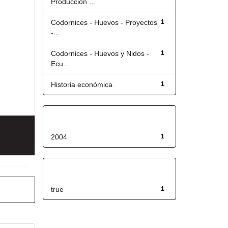
Producción ...
Codornices - Huevos - Proyectos
1
-...
Codornices - Huevos y Nidos -
1
Ecu...
Historia económica
1
Fecha de lanzamiento
2004
1
Has File(s)
true
1