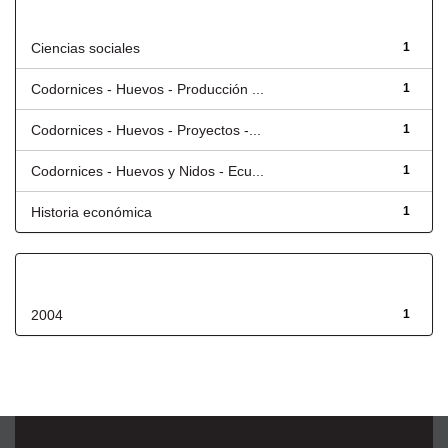
Título
Ciencias sociales
1
Codornices - Huevos - Producción ...
1
Codornices - Huevos - Proyectos -...
1
Codornices - Huevos y Nidos - Ecu...
1
Historia económica
1
Fecha de lanzamiento
2004
1