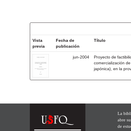
Resultados por ítem:
Vista
Fecha de
Título
previa
publicación
jun-2004
Proyecto de factibil
comercialización de
japónica), en la pro
La bibl
abre su
de est