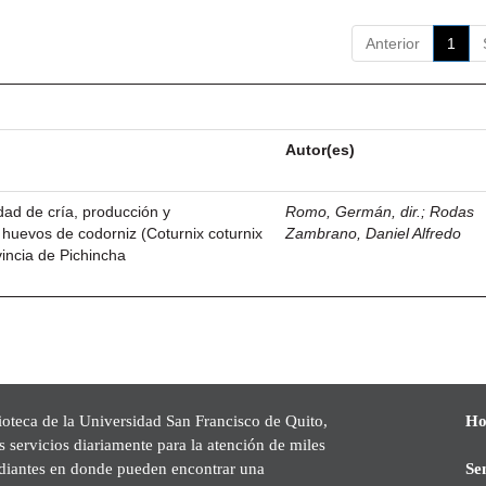
Anterior
1
Autor(es)
idad de cría, producción y
Romo, Germán, dir.
;
Rodas
 huevos de codorniz (Coturnix coturnix
Zambrano, Daniel Alfredo
vincia de Pichincha
ioteca de la Universidad San Francisco de Quito,
Ho
s servicios diariamente para la atención de miles
udiantes en donde pueden encontrar una
Se