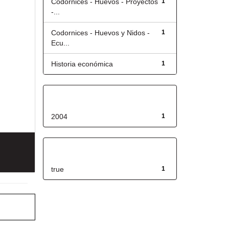
Codornices - Huevos - Proyectos
1
-...
Codornices - Huevos y Nidos -
1
Ecu...
Historia económica
1
Fecha de lanzamiento
2004
1
Has File(s)
true
1