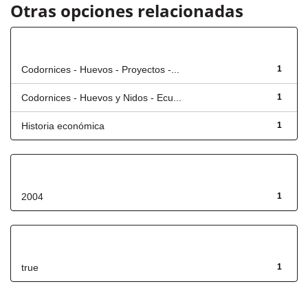
Otras opciones relacionadas
Título
Codornices - Huevos - Proyectos -...
1
Codornices - Huevos y Nidos - Ecu...
1
Historia económica
1
Fecha de lanzamiento
2004
1
Has File(s)
true
1