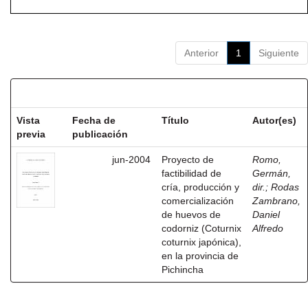
Anterior
1
Siguiente
Resultados por ítem:
Vista
Fecha de
Título
Autor(es)
previa
publicación
jun-2004
Proyecto de
Romo,
factibilidad de
Germán,
cría, producción y
dir.
;
Rodas
comercialización
Zambrano,
de huevos de
Daniel
codorniz (Coturnix
Alfredo
coturnix japónica),
en la provincia de
Pichincha