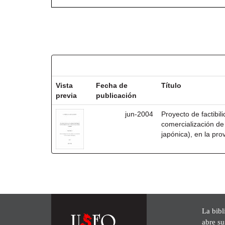
Resultados por ítem:
Vista
Fecha de
Título
previa
publicación
jun-2004
Proyecto de factibil
comercialización de
japónica), en la pro
La bibl
abre su