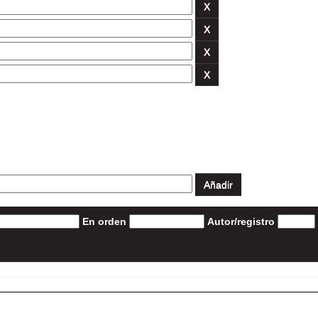
En orden
Autor/registro