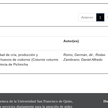
Anterior
1
Autor(es)
idad de cría, producción y
Romo, Germán, dir.
;
Rodas
 huevos de codorniz (Coturnix coturnix
Zambrano, Daniel Alfredo
vincia de Pichincha
ioteca de la Universidad San Francisco de Quito,
Ho
s servicios diariamente para la atención de miles