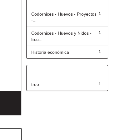
Título
Codornices - Huevos - Proyectos
1
-...
Codornices - Huevos y Nidos -
1
Ecu...
Historia económica
1
Has File(s)
true
1