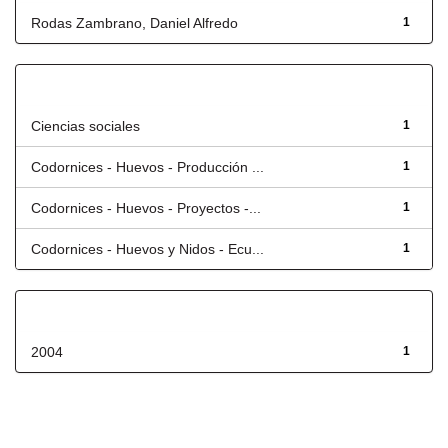
Rodas Zambrano, Daniel Alfredo
1
Título
Ciencias sociales
1
Codornices - Huevos - Producción ...
1
Codornices - Huevos - Proyectos -...
1
Codornices - Huevos y Nidos - Ecu...
1
Fecha de lanzamiento
2004
1