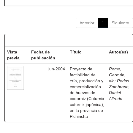
Anterior
1
Siguiente
Resultados por ítem:
Vista
Fecha de
Título
Autor(es)
previa
publicación
jun-2004
Proyecto de
Romo,
factibilidad de
Germán,
cría, producción y
dir.
;
Rodas
comercialización
Zambrano,
de huevos de
Daniel
codorniz (Coturnix
Alfredo
coturnix japónica),
en la provincia de
Pichincha