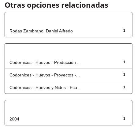
Otras opciones relacionadas
Autor
Rodas Zambrano, Daniel Alfredo
1
Título
Codornices - Huevos - Producción ...
1
Codornices - Huevos - Proyectos -...
1
Codornices - Huevos y Nidos - Ecu...
1
Fecha de lanzamiento
2004
1