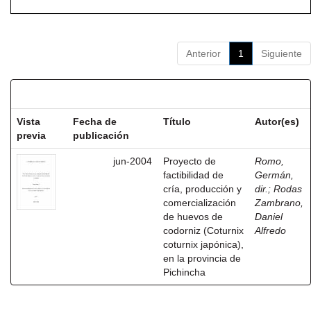
Anterior
1
Siguiente
Resultados por ítem:
Vista
Fecha de
Título
Autor(es)
previa
publicación
jun-2004
Proyecto de
Romo,
factibilidad de
Germán,
cría, producción y
dir.
;
Rodas
comercialización
Zambrano,
de huevos de
Daniel
codorniz (Coturnix
Alfredo
coturnix japónica),
en la provincia de
Pichincha