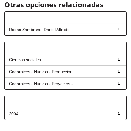
Otras opciones relacionadas
Autor
Rodas Zambrano, Daniel Alfredo
1
Título
Ciencias sociales
1
Codornices - Huevos - Producción ...
1
Codornices - Huevos - Proyectos -...
1
Fecha de lanzamiento
2004
1