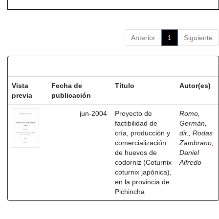
Anterior
1
Siguiente
Resultados por ítem:
Vista
Fecha de
Título
Autor(es)
previa
publicación
jun-2004
Proyecto de
Romo,
factibilidad de
Germán,
cría, producción y
dir.
;
Rodas
comercialización
Zambrano,
de huevos de
Daniel
codorniz (Coturnix
Alfredo
coturnix japónica),
en la provincia de
Pichincha