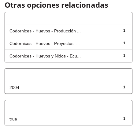
Otras opciones relacionadas
Título
Codornices - Huevos - Producción ...
1
Codornices - Huevos - Proyectos -...
1
Codornices - Huevos y Nidos - Ecu...
1
Fecha de lanzamiento
2004
1
Has File(s)
true
1