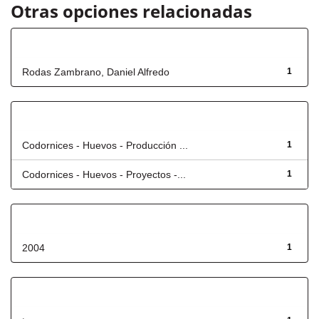
Otras opciones relacionadas
Autor
Rodas Zambrano, Daniel Alfredo
1
Título
Codornices - Huevos - Producción ...
1
Codornices - Huevos - Proyectos -...
1
Fecha de lanzamiento
2004
1
Has File(s)