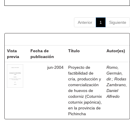
Anterior
1
Siguiente
Resultados por ítem:
Vista
Fecha de
Título
Autor(es)
previa
publicación
jun-2004
Proyecto de
Romo,
factibilidad de
Germán,
cría, producción y
dir.
;
Rodas
comercialización
Zambrano,
de huevos de
Daniel
codorniz (Coturnix
Alfredo
coturnix japónica),
en la provincia de
Pichincha