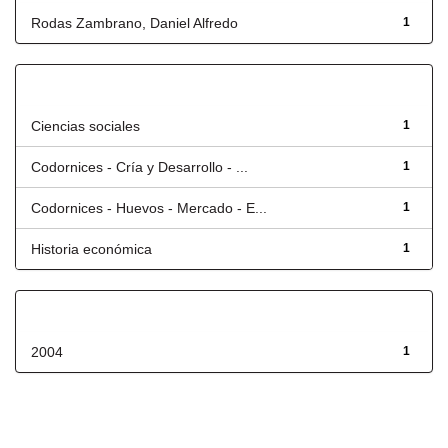
Rodas Zambrano, Daniel Alfredo
1
Título
Ciencias sociales
1
Codornices - Cría y Desarrollo - ...
1
Codornices - Huevos - Mercado - E...
1
Historia económica
1
Fecha de lanzamiento
2004
1