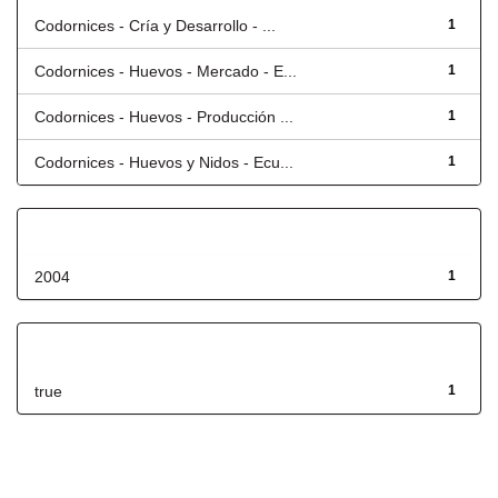
Codornices - Cría y Desarrollo - ...
1
Codornices - Huevos - Mercado - E...
1
Codornices - Huevos - Producción ...
1
Codornices - Huevos y Nidos - Ecu...
1
Fecha de lanzamiento
2004
1
Has File(s)
true
1