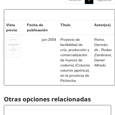
Resultados por ítem:
Vista
Fecha de
Título
Autor(es)
previa
publicación
jun-2004
Proyecto de
Romo,
factibilidad de
Germán,
cría, producción y
dir.
;
Rodas
comercialización
Zambrano,
de huevos de
Daniel
codorniz (Coturnix
Alfredo
coturnix japónica),
en la provincia de
Pichincha
Otras opciones relacionadas
Título