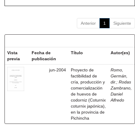
Anterior
1
Siguiente
Resultados por ítem:
Vista
Fecha de
Título
Autor(es)
previa
publicación
jun-2004
Proyecto de
Romo,
factibilidad de
Germán,
cría, producción y
dir.
;
Rodas
comercialización
Zambrano,
de huevos de
Daniel
codorniz (Coturnix
Alfredo
coturnix japónica),
en la provincia de
Pichincha