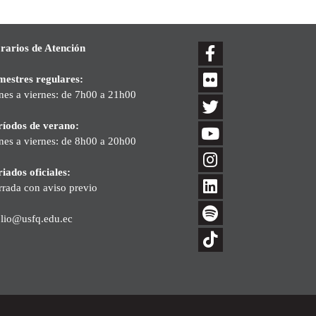
rarios de Atención
mestres regulares:
nes a viernes: de 7h00 a 21h00
ríodos de verano:
nes a viernes: de 8h00 a 20h00
iados oficiales:
rrada con aviso previo
blio@usfq.edu.ec