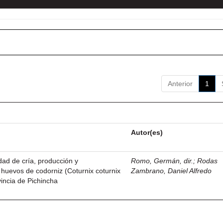
Anterior
1
Autor(es)
idad de cría, producción y
Romo, Germán, dir.
;
Rodas
 huevos de codorniz (Coturnix coturnix
Zambrano, Daniel Alfredo
vincia de Pichincha