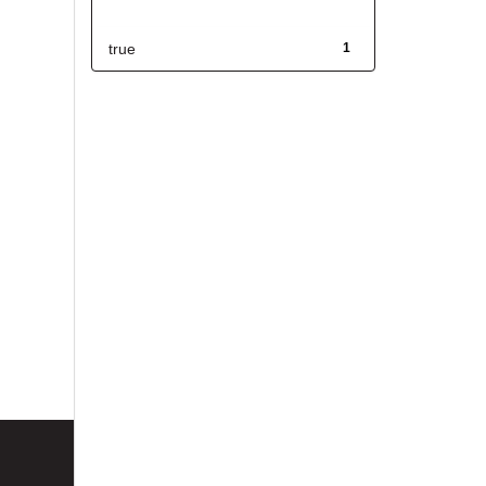
Has File(s)
true
1