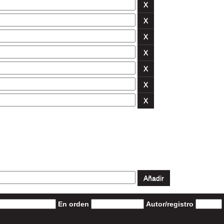
En orden
Autor/registro