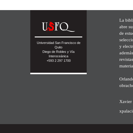
La bibl
abre su
de est
selecci
Universidad San Francisco de
y elect
Quito
Diego de Robles y Vía
además 
Interoceánica
revista
+593 2 297 1700
materia
Orland
obrach
Xavier 
xpalac