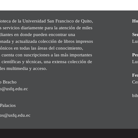
ioteca de la Universidad San Francisco de Quito,
Ho
s servicios diariamente para la atención de miles
udiantes en donde pueden encontrar una
Se
onada y actualizada colección de libros impresos
Lu
rónicos en todas las áreas del conocimiento,
cuenta con suscripciones a las más importantes
Pe
s científicas y técnicas, una extensa colección de
Lu
les multimedia y acceso.
Fer
o Bracho
Ce
o@usfq.edu.ec
bi
Palacios
ios@usfq.edu.ec